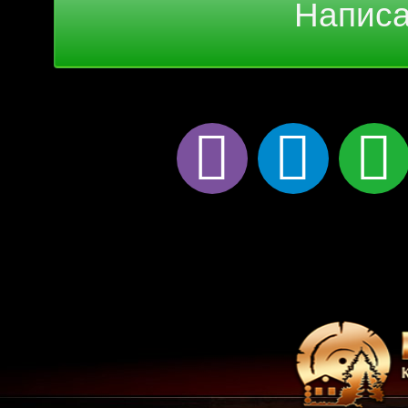
Написа
viber
telegram
wha