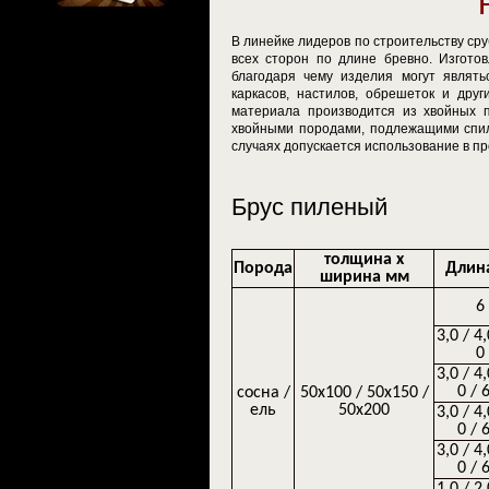
В линейке лидеров по строительству ср
всех сторон по длине бревно. Изгото
благодаря чему изделия могут являть
каркасов, настилов, обрешеток и друг
материала производится из хвойных п
хвойными породами, подлежащими спилу,
случаях допускается использование в п
Брус пиленый
толщина х
Порода
Длина
ширина мм
6
3,0 / 4,
0
3,0 / 4,
0 / 
сосна /
50х100 / 50х150 /
ель
50х200
3,0 / 4,
0 / 
3,0 / 4,
0 / 
1,0 / 2,