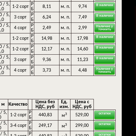
0 / 5,
Р
В наличии
1-2 сорт
8,11
м. п.
9,74
6,0
Б
0 / 5,
Р
В наличии
3 сорт
6,24
м. п.
7,49
6,0
Б
0 / 5,
Р
Наличие у
4 сорт
2,49
м. п.
2,99
точнить
6,0
Б
Р
В наличии
1-2 сорт
14,98
м. п.
17,98
Б
0 / 5,
Р
В наличии
1-2 сорт
12,17
м. п.
14,60
6,0
Б
0 / 5,
Р
В наличии
3 сорт
9,36
м. п.
11,23
6,0
Б
0 / 5,
Р
Наличие у
4 сорт
3,73
м. п.
4,48
точнить
6,0
Б
Цена без
Ед.
Цена с
 м
Качество
НДС, руб
изм.
НДС, руб
 / 5,
Р
остатки
3
1-2 сорт
440,83
529,00
м
0
Б
 / 5,
Р
остатки
3
3-4 сорт
249,17
299,00
м
0
Б
 / 5,
Р
остатки
3