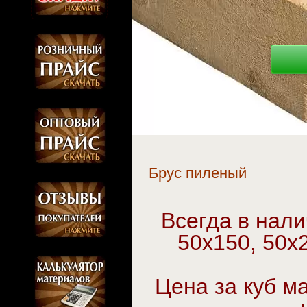
Брус пиленый
Всегда в нали
50х150, 50х
Цена за куб м