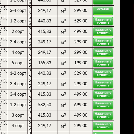
1-2 сорт
440,83
529,00
м
0
Б
 / 5,
Р
остатки
3
3-4 сорт
249,17
299,00
м
0
Б
 / 5,
Р
Наличие у
3
1-2 сорт
440,83
529,00
м
точнить
0
Б
 / 5,
Р
Наличие у
3
2 сорт
415,83
499,00
м
точнить
0
Б
 / 5,
Р
Наличие у
3
3-4 сорт
249,17
299,00
м
точнить
0
Б
 / 5,
Р
Наличие у
3
4 сорт
249,17
299,00
м
точнить
0
Б
 / 5,
Р
Наличие у
3
5 сорт
165,83
199,00
м
точнить
0
Б
 / 5,
Р
Наличие у
3
1-2 сорт
440,83
529,00
м
точнить
0
Б
 / 5,
Р
Наличие у
3
3-4 сорт
249,17
299,00
м
точнить
0
Б
 / 5,
Р
Наличие у
3
3-4 сорт
415,83
499,00
м
точнить
0
Б
 / 5,
Р
Наличие у
3
1-2 сорт
582,50
699,00
м
точнить
0
Б
 / 5,
Р
Наличие у
3
3 сорт
415,83
499,00
м
точнить
0
Б
 / 5,
Р
Наличие у
3
4 сорт
249,17
299,00
м
точнить
0
Б
 / 5,
Р