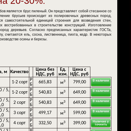
на 20-30%.
убов является брус пиленый. Он представляет собой стесанное со
вление брусьев происходит из полировочных древесных пород,
ся самостоятельной единицей строения для возведения стен,
их востребованных в строительстве конструкций. Изготовление
ород деревьев. Согласно предписанных характеристик ГОСТа,
 считаются ель, сосна, лиственница, пихта, кедр. В некоторых
роизводстве осины и березы.
Цена без
Ед.
Цена с
, м
Качество
НДС, руб
изм.
НДС, руб
Р
В наличии
3
1-2 сорт
665,83
799,00
м
Б
0 / 5,
Р
В наличии
3
1-2 сорт
540,83
649,00
м
Б
0 / 5,
Р
В наличии
3
2 сорт
540,83
649,00
м
6,0
Б
0 / 5,
Р
В наличии
3
3 сорт
499,17
599,00
м
6,0
Б
0 / 5,
Р
Наличие у
3
4 сорт
332,50
399,00
м
точнить
6,0
Б
0 / 3,
Р