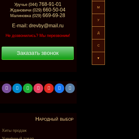
768-91-01
Уручье (044)
М
660-50-04
Ждановичи (029)
669-69-28
Малиновка (029)
У
E-mail: drevby@mail.ru
Д
Не дозвонились? Мы перезвоним!
С
Заказать звонок
▼
viber
telegram
whatsapp
instagram
youtube
facebook
vkontakte
Народный выбор
Хиты продаж
Уценённый товар