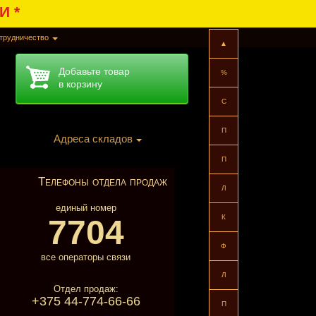
И *
трудничество
▲
Добавьте товар
%
в корзину
C
П
Адреса складов
П
Телефоны отдела продаж
Л
единый номер
К
7704
Ф
все операторы связи
Л
Отдел продаж:
+375 44-774-66-66
П