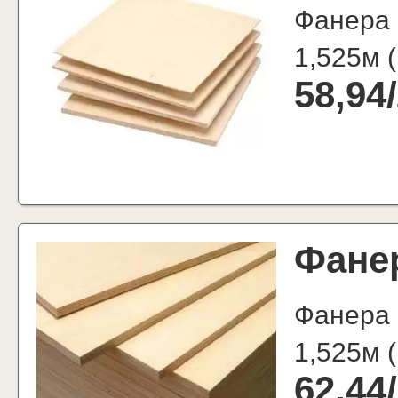
Фанера 
1,525м
(
58,94
/
Фане
Фанера
1,525м
(
62,44
/