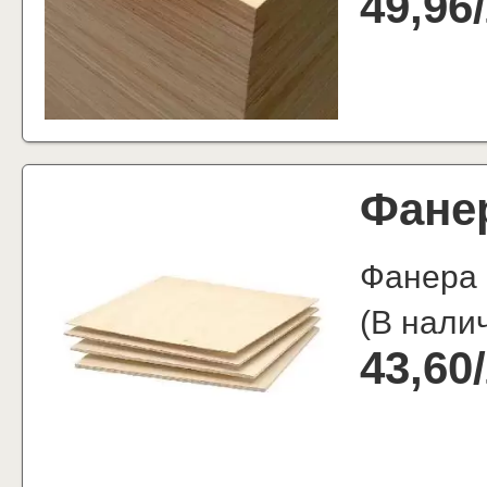
49,96
/
Фане
Фанера
(
В нали
43,60
/