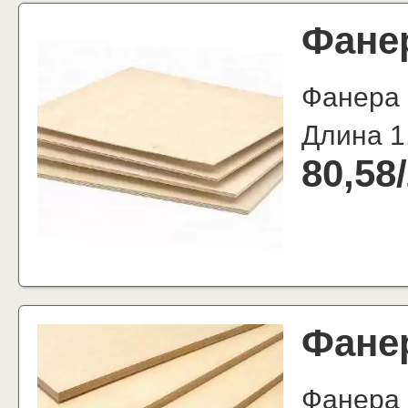
Фане
Фанера
Длина 1
80,58
/
Фане
Фанера 