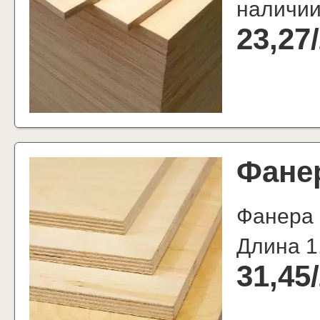
наличи
23,27
/
Фане
Фанера
Длина 1
31,45
/