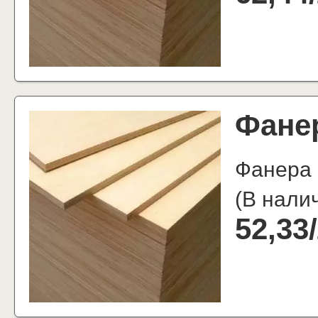
Фане
Фанера
(
В нали
52,33
/