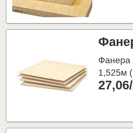
Фане
Фанера 
1,525м
(
27,06
/