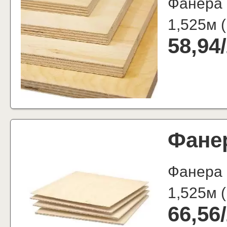
Фанера 
1,525м
(
58,94
/
Фане
Фанера
1,525м
(
66,56
/