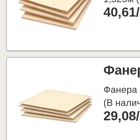
40,61
/
Фане
Фанера
(
В нали
29,08
/