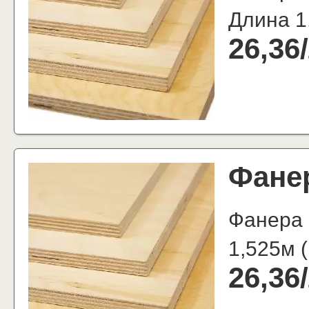
Длина 1
26,36
/
Фане
Фанера 
1,525м
(
26,36
/