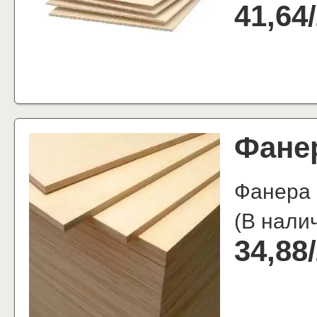
41,64
/
Фане
Фанера
(
В нали
34,88
/